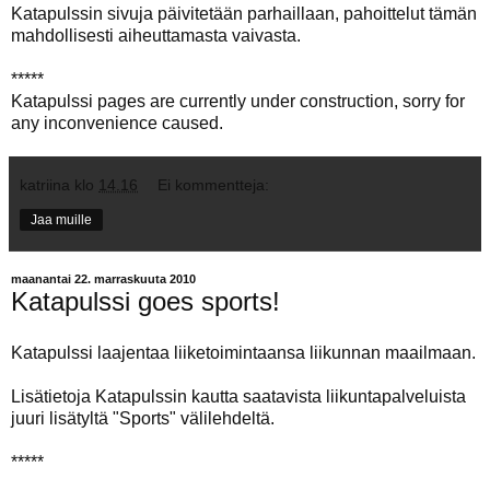
Katapulssin sivuja päivitetään parhaillaan, pahoittelut tämän
mahdollisesti aiheuttamasta vaivasta.
*****
Katapulssi pages are currently under construction, sorry for
any inconvenience caused.
katriina
klo
14.16
Ei kommentteja:
Jaa muille
maanantai 22. marraskuuta 2010
Katapulssi goes sports!
Katapulssi laajentaa liiketoimintaansa liikunnan maailmaan.
Lisätietoja Katapulssin kautta saatavista liikuntapalveluista
juuri lisätyltä "
Sports
" välilehdeltä.
*****