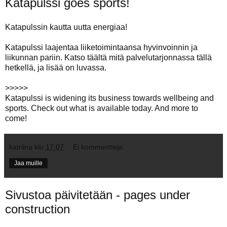
Katapulssi goes sports!
Katapulssin kautta uutta energiaa!
Katapulssi laajentaa liiketoimintaansa hyvinvoinnin ja
liikunnan pariin. Katso täältä mitä
palvelutarjonnassa
tällä
hetkellä, ja lisää on luvassa.
>>>>>
Katapulssi is widening its business towards wellbeing and
sports. Check out what is
available today
. And more to
come!
katriina
klo
17.07
Ei kommentteja:
Jaa muille
Sivustoa päivitetään - pages under
construction