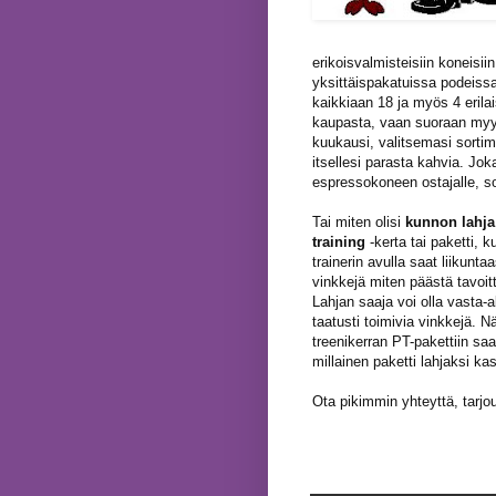
erikoisvalmisteisiin koneisii
yksittäispakatuissa podeissa,
kaikkiaan 18 ja myös 4 erilai
kaupasta, vaan suoraan myyjä
kuukausi, valitsemasi sortim
itsellesi parasta kahvia. Joka
espressokoneen ostajalle, soi
Tai miten olisi
kunnon
lahja
training
-kerta tai paketti, 
trainerin avulla saat liikunta
vinkkejä miten päästä tavoitt
Lahjan saaja voi olla vasta-al
taatusti toimivia vinkkejä. Nä
treenikerran PT-pakettiin saa
millainen paketti lahjaksi ka
Ota pikimmin yhteyttä
, tarj