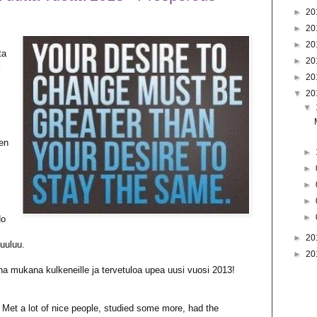
►
20
►
20
►
20
ta
►
20
►
20
▼
20
▼
en
►
►
►
►
►
No
►
20
uuluu.
►
20
nna mukana kulkeneille ja tervetuloa upea uusi vuosi 2013!
. Met a lot of nice people, studied some more, had the