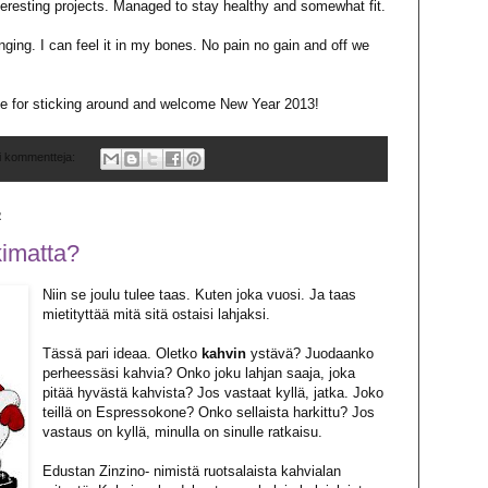
nteresting projects. Managed to stay healthy and somewhat fit.
anging. I can feel it in my bones. No pain no gain and off we
e for sticking around and welcome New Year 2013!
i kommentteja:
2
kimatta?
Niin se joulu tulee taas. Kuten joka vuosi. Ja taas
mietityttää mitä sitä ostaisi lahjaksi.
Tässä pari ideaa. Oletko
kahvin
ystävä? Juodaanko
perheessäsi kahvia? Onko joku lahjan saaja, joka
pitää hyvästä kahvista? Jos vastaat kyllä, jatka. Joko
teillä on Espressokone? Onko sellaista harkittu? Jos
vastaus on kyllä, minulla on sinulle ratkaisu.
Edustan
Zinzino
- nimistä ruotsalaista kahvialan