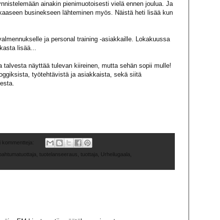
ynnistelemään ainakin pienimuotoisesti vielä ennen joulua.
Ja
ukkaaseen businekseen lähteminen myös.
Näistä heti lisää kun
almennukselle ja personal training -asiakkaille. Lokakuussa
kasta lisää...
 talvesta näyttää tulevan kiireinen, mutta sehän sopii mulle!
roggiksista, työtehtävistä ja asiakkaista, sekä siitä
desta.
i kommentteja:
pahtumatuottaja
,
tuotelanseeraus
,
tuottaja
,
Urheilugaala
,