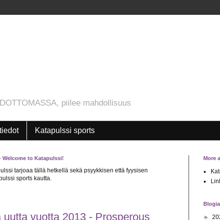
DOTTOMASSA, piilee mahdollisuus
tiedot
Katapulssi sports
 - Welcome to Katapulssi!
More 
pulssi tarjoaa tällä hetkellä sekä psyykkisen että fyysisen
Kat
lssi sports kautta.
Lin
Blogia
uutta vuotta 2013 - Prosperous
►
20