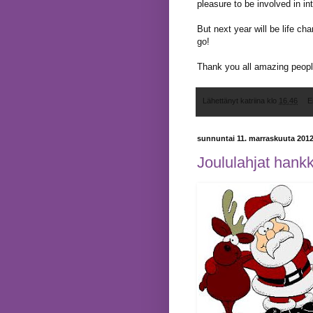
pleasure to be involved in i
But next year will be life ch
go!
Thank you all amazing peopl
Lähettänyt
katriina
klo
16.46
E
sunnuntai 11. marraskuuta 201
Joululahjat hank