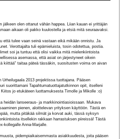
 jälkeen olen ottanut vähän happea. Liian kauan ei yrittäjän
samaan aikaan oli pakko kuulostella ja etsiä mitä seuraavaksi.
tuu että tulee vaan seinä vastaan eikä mikään onnistu. Ja
et. Verottajalta tuli epämieluista, tosin odotettua, postia.
imet soi ja tuntuu että olisi vaikka mitä mielenkiintoista
nellisessa asemassa, että asiat on järjestyneet oikein
ä kiittää" taitaa päteä tässäkin, suositusten voima on aivan
 Urheilugaala 2013
projektissa tuottajana. Pääsen
uri suorittamani Tapahtumatuottajatutkinnon opit, itselleni
n. Kiitos jo etukäteen luottamuksesta Timolle ja Mikolle :o)
ia heidän lanseeraus- ja markkinointiasioissaan. Mukava
aminen pienen, aloittelevan yrityksen käyttöön. Tästä en
pää, mutta pitäkää silmät ja korvat auki, tässä syksyn
enkiintoista itsellekin rakkaan harrastuksen piireissä! Tästä
 ex-kollegalle Anna-Marjalle.
 muusta, pidempiaikaisemmasta asiakkuudesta, joita pääsen