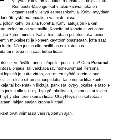
yritystä. Kahvi on laadukasta ranskalais-belgialaista
Rombouts-Malongo -kahvitalon kahvia, joka on
orgaanisesti viljeltyä espressokahvia. Kahvi myydään
n kierrätetystä materiaalista valmistetuissa
 jolloin kahvi on aina tuoretta. Kahvilaatuja on kaiken
sta teelaatua on saatavilla. Koneita tai kahvia ei voi ostaa
ltä kuten minulta. Kahvi toimitetaan postitse joka toinen
entin mukaisesti ja koneen käyttöön opastetaan, jotta saat
 kerta. Näin joulun alla meillä on erikoistarjous
ta tai meilaa niin saat tietää lisää!
itselle, ystävälle, anopille/apelle, puolisolle? Osta
Personal
kuntosaliohjaus, tai vaikkapa ravintoneuvontaa! Personal
asi kipinää ja uutta virtaa, opit miten syödä oikein ja saat
eisiisi, oli se sitten painonpudotus tai parempi lihaskunto.
kaja tai kokenutkin liikkuja, pankista löytyy jokaiselle tasolle
in joulun alla voit nyt hyötyä rahallisesti, esimerkiksi viiden
t nyt yhden treenikerran lisää! Ota yhteys niin katsotaan
sataan, lahjan saajan kroppa kiittää!
oukset ovat voimassa vain rajoitetun ajan.