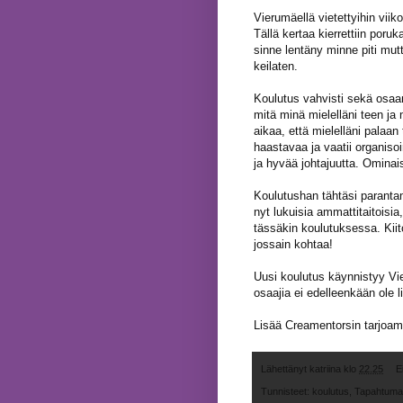
Vierumäellä vietettyihin viik
Tällä kertaa kierrettiin poruk
sinne lentäny minne piti mutt
keilaten.
Koulutus vahvisti sekä osaam
mitä minä mielelläni teen ja
aikaa, että mielelläni palaan 
haastavaa ja vaatii organiso
ja hyvää johtajuutta. Ominais
Koulutushan tähtäsi paranta
nyt lukuisia ammattitaitoisia
tässäkin koulutuksessa. Kiit
jossain kohtaa!
Uusi koulutus käynnistyy Vie
osaajia ei edelleenkään ole 
Lisää Creamentorsin tarjoam
Lähettänyt
katriina
klo
22.25
E
Tunnisteet:
koulutus
,
Tapahtumat