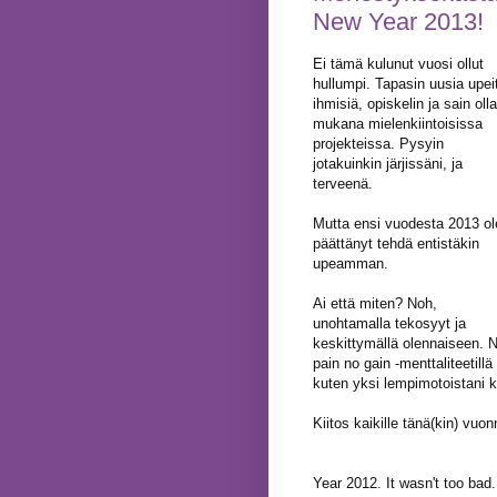
New Year 2013!
Ei tämä kulunut vuosi ollut
hullumpi. Tapasin uusia upei
ihmisiä, opiskelin ja sain olla
mukana mielenkiintoisissa
projekteissa. Pysyin
jotakuinkin järjissäni, ja
terveenä.
Mutta ensi vuodesta 2013 ol
päättänyt tehdä entistäkin
upeamman.
Ai että miten? Noh,
unohtamalla tekosyyt ja
keskittymällä olennaiseen. 
pain no gain -menttaliteetillä
kuten yksi lempimotoistani k
Kiitos kaikille tänä(kin) vuo
Year 2012. It wasn't too bad