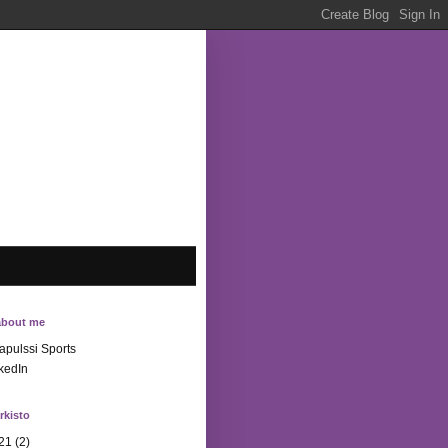
about me
apulssi Sports
kedIn
rkisto
21
(2)