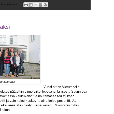
i kommentteja:
aksi
matuottajia!
Vuosi sitten Vierumäellä
utus päätettiin viime viikonloppua juhlallisesti. Suurin osa
la syömässä kakkukahvit ja noutamassa todistuksen.
ti ja vain kaksi keskeytti, aika kelpo prosentti. Ja
sikavereistakin päätyi viime kesän EM-kisoihin töihin,
 aikaa.