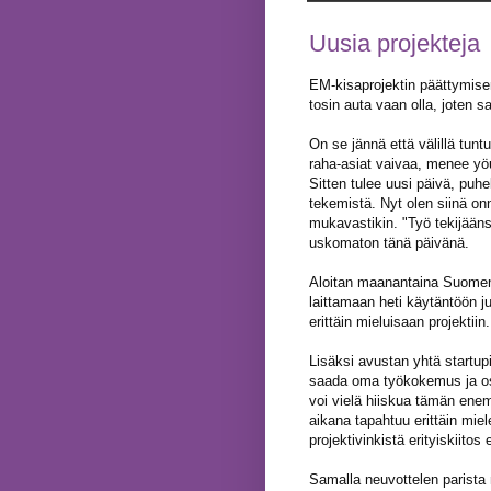
Uusia projekteja
EM-kisaprojektin päättymisen
tosin auta vaan olla, joten 
On se jännä että välillä tun
raha-asiat vaivaa, menee yöun
Sitten tulee uusi päivä, puhel
tekemistä. Nyt olen siinä on
mukavastikin. "Työ tekijääns
uskomaton tänä päivänä.
Aloitan maanantaina
Suomen
laittamaan heti käytäntöön ju
erittäin mieluisaan projektii
Lisäksi avustan yhtä startup
saada oma työkokemus ja osa
voi vielä hiiskua tämän enem
aikana tapahtuu erittäin miel
projektivinkistä erityiskiitos
Samalla neuvottelen parista