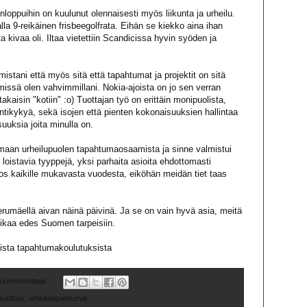
onloppuihin on kuulunut olennaisesti myös liikunta ja urheilu.
alla 9-reikäinen frisbeegolfrata. Eihän se kiekko aina ihan
a kivaa oli. Iltaa vietettiin Scandicissa hyvin syöden ja
istani että myös sitä että tapahtumat ja projektit on sitä
 missä olen vahvimmillani. Nokia-ajoista on jo sen verran
takaisin "kotiin" :o) Tuottajan työ on erittäin monipuolista,
intikykyä, sekä isojen että pienten kokonaisuuksien hallintaa
uuksia joita minulla on.
maan urheilupuolen tapahtumaosaamista ja sinne valmistui
, loistavia tyyppejä, yksi parhaita asioita ehdottomasti
os kaikille mukavasta vuodesta, eiköhän meidän tiet taas
rumäellä aivan näinä päivinä. Ja se on vain hyvä asia, meitä
liikaa edes Suomen tarpeisiin.
ista tapahtumakoulutuksista
i kommentteja:
uottaja
,
urheilutapahtumat