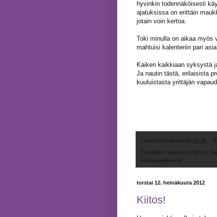
hyvinkin todennäköisesti kä
ajatuksissa on erittäin ma
jotain voin kertoa.
Toki minulla on aikaa myös v
mahtuisi kalenteriin pari asia
Kaiken kaikkiaan syksystä ja
Ja nautin tästä, erilaisista p
kuuluistasta yrittäjän vapau
Lähettänyt
katriina
klo
22.06
E
Tunnisteet:
personal training
,
Ta
urheilutapahtumat
torstai 12. heinäkuuta 2012
Kiitos!