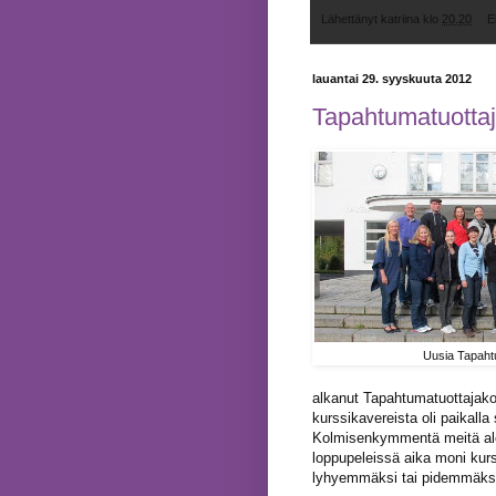
Lähettänyt
katriina
klo
20.20
E
lauantai 29. syyskuuta 2012
Tapahtumatuottaj
Uusia Tapahtu
alkanut Tapahtumatuottajakoul
kurssikavereista oli paikal
Kolmisenkymmentä meitä aloit
loppupeleissä aika moni kurs
lyhyemmäksi tai pidemmäksi